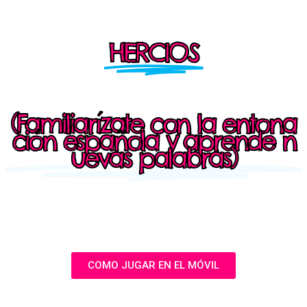
HERCIOS
(Familiarízate con la entona
ción española y aprende n
uevas palabras)
COMO JUGAR EN EL MÓVIL